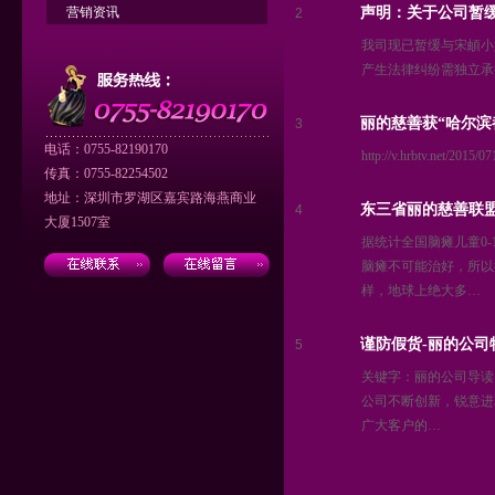
营销资讯
声明：关于公司暂
2
我司现已暂缓与宋頔小
产生法律纠纷需独立承
丽的慈善获“哈尔滨
3
电话：0755-82190170
http://v.hrbtv.net/2015/0
传真：0755-82254502
地址：深圳市罗湖区嘉宾路海燕商业
东三省丽的慈善联
4
大厦1507室
据统计全国脑瘫儿童0
脑瘫不可能治好，所以
样，地球上绝大多…
谨防假货-丽的公司
5
关键字：丽的公司导读
公司不断创新，锐意进
广大客户的…