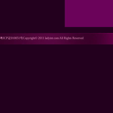
粤ICP证010051号Copyright© 2011 ladyint.com All Rights Reserved