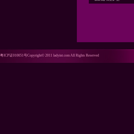
粤ICP证010051号Copyright© 2011 ladyint.com All Rights Reserved